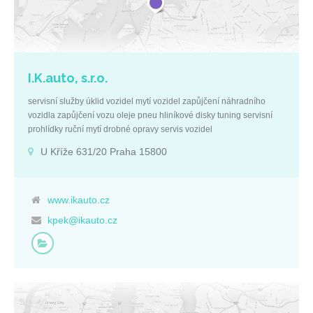
I.K.auto, s.r.o.
servisní služby úklid vozidel mytí vozidel zapůjčení náhradního
vozidla zapůjčení vozu oleje pneu hliníkové disky tuning servisní
prohlídky ruční mytí drobné opravy servis vozidel
U Kříže 631/20 Praha 15800
www.ikauto.cz
kpek@ikauto.cz