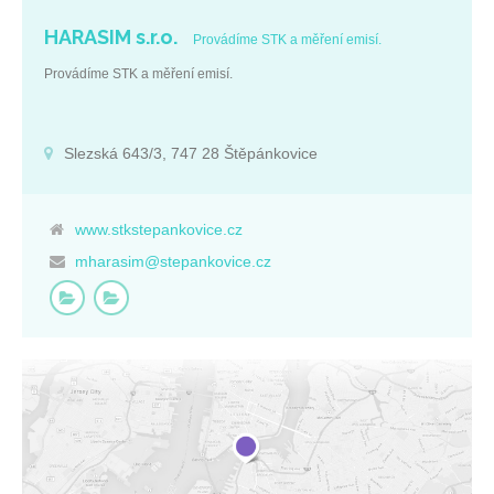
HARASIM s.r.o.
Provádíme STK a měření emisí.
Provádíme STK a měření emisí.
Slezská 643/3, 747 28 Štěpánkovice
www.stkstepankovice.cz
mharasim@stepankovice.cz