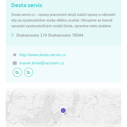
Desta servis
Desta-servis.cz – opravy pracovních strojů nabízí opravy a náhradní
díly na vysokozdvižné vozíky většiny značek. Věnujeme se hlavně
opravám vysokozdvižných vozíků Desta, opravíme nebo dodáme
náhradní díly i na VZV Balkancar, Linde, Daewoo, dále pak také
Drahanovice 174 Drahanovice 78344
VZV Nissan, Toyota, Yale, Dantruck nebo Gliwice. Disponujeme
širokou nabídkou náhradních dílů na vysokozdvižné vozíky včetně
pneumatik, nosných vidlic nebo sedaček. Prodáváme také paletové
vozíky, včetně nůžkových nebo vysokozdvižných paletových vozíků.
http://www.desta-servis.cz
Těšíme se na budoucí spolupráci s heslem: TRADICE, KVALITA,
marek.brhel@seznam.cz
JISTOTA. Základní údaje: IČ: 68927096 DIČ: CZ7310125383
Olomoucký kraj Drahanovice 174 Drahanovice 78344 Firemní
kontakty: +420 777 121 066 marek.brhel@seznam.cz
http://www.desta-servis.cz p. Marek Brhel +420 777 121 066
marek.brhel@seznam.cz