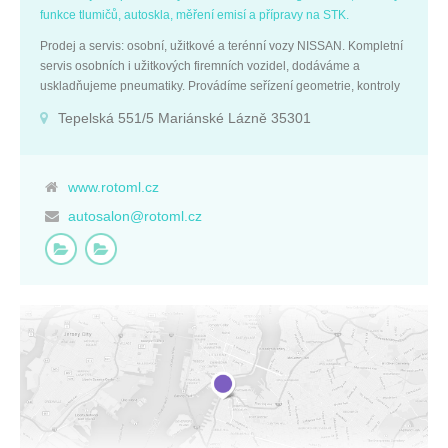
funkce tlumičů, autoskla, měření emisí a přípravy na STK.
Prodej a servis: osobní, užitkové a terénní vozy NISSAN. Kompletní
servis osobních i užitkových firemních vozidel, dodáváme a
uskladňujeme pneumatiky. Provádíme seřízení geometrie, kontroly
funkce tlumičů, autoskla, měření emisí a přípravy na STK.
Tepelská 551/5 Mariánské Lázně 35301
www.rotoml.cz
autosalon@rotoml.cz