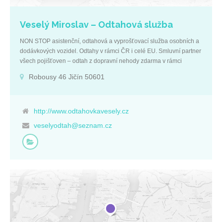
Veselý Miroslav – Odtahová služba
NON STOP asistenční, odtahová a vyprošťovací služba osobních a
dodávkových vozidel. Odtahy v rámci ČR i celé EU. Smluvní partner
všech pojišťoven – odtah z dopravní nehody zdarma v rámci
povinného ručení. Možnost uskladnění vozidla, zajištění
Robousy 46 Jičín 50601
ekolikvidace atd. IČ: 46477811 +420 602 111 213
DIČ: CZ7301173176 veselyodtah@seznam.cz
Královéhradecký kraj http://www.odtahovkavesely.cz
Robousy 46 Jičín 50601
http://www.odtahovkavesely.cz
veselyodtah@seznam.cz