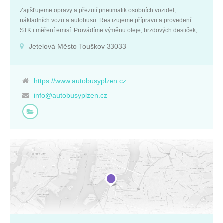
Zajišťujeme opravy a přezutí pneumatik osobních vozidel,
nákladních vozů a autobusů. Realizujeme přípravu a provedení
STK i měření emisí. Provádíme výměnu oleje, brzdových destiček,
výfuků a dalších náhradních dílů na počkání. Nabízíme možnost
Jetelová Město Touškov 33033
uskladnění pneu a seřízení geometrie. Základní údaje: IČ:
00314455 DIČ: CZ00314455 Plzeňský kraj Jetelová Město Touškov
33033 Firemní kontakty: +420 377 922 511 +420 608 376 677
info@autobusyplzen.cz http://www.autobusyplzen.cz
https://www.autobusyplzen.cz
info@autobusyplzen.cz