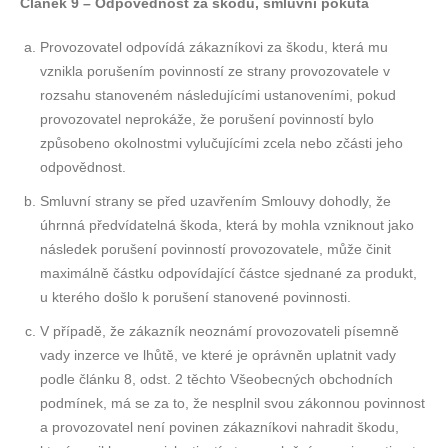
Článek 9 – Odpovědnost za škodu, smluvní pokuta
Provozovatel odpovídá zákazníkovi za škodu, která mu
vznikla porušením povinností ze strany provozovatele v
rozsahu stanoveném následujícími ustanoveními, pokud
provozovatel neprokáže, že porušení povinností bylo
způsobeno okolnostmi vylučujícími zcela nebo zčásti jeho
odpovědnost.
Smluvní strany se před uzavřením Smlouvy dohodly, že
úhrnná předvídatelná škoda, která by mohla vzniknout jako
následek porušení povinností provozovatele, může činit
maximálně částku odpovídající částce sjednané za produkt,
u kterého došlo k porušení stanovené povinnosti.
V případě, že zákazník neoznámí provozovateli písemně
vady inzerce ve lhůtě, ve které je oprávněn uplatnit vady
podle článku 8, odst. 2 těchto Všeobecných obchodních
podmínek, má se za to, že nesplnil svou zákonnou povinnost
a provozovatel není povinen zákazníkovi nahradit škodu,