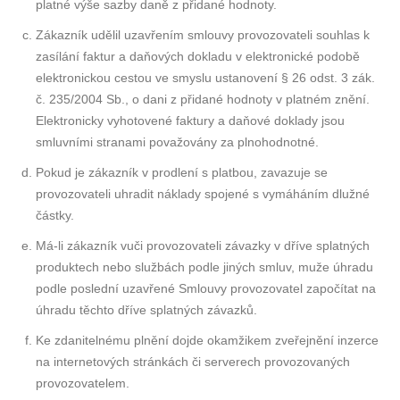
platné výše sazby daně z přidané hodnoty.
Zákazník udělil uzavřením smlouvy provozovateli souhlas k
zasílání faktur a daňových dokladu v elektronické podobě
elektronickou cestou ve smyslu ustanovení § 26 odst. 3 zák.
č. 235/2004 Sb., o dani z přidané hodnoty v platném znění.
Elektronicky vyhotovené faktury a daňové doklady jsou
smluvními stranami považovány za plnohodnotné.
Pokud je zákazník v prodlení s platbou, zavazuje se
provozovateli uhradit náklady spojené s vymáháním dlužné
částky.
Má-li zákazník vuči provozovateli závazky v dříve splatných
produktech nebo službách podle jiných smluv, muže úhradu
podle poslední uzavřené Smlouvy provozovatel započítat na
úhradu těchto dříve splatných závazků.
Ke zdanitelnému plnění dojde okamžikem zveřejnění inzerce
na internetových stránkách či serverech provozovaných
provozovatelem.