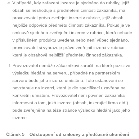
V případě, kdy zařazení inzerce je sjednáno do rubriky, jejíž
obsah se neshoduje s předmětem činnosti zákazníka, má
provozovatel právo zveřejnit inzerci v rubrice, jejíž obsah
nejblíže odpovídá předmětu činnosti zákazníka. Pokud je ve
smlouvě sjednáno zveřejnění inzerce v rubrice, která nebude
v příslušném produktu uvedena nebo není vůbec sjednáno,
provozovatel si vyhrazuje právo zveřejnit inzerci v rubrice,
která je obsahově nejbližší předmětu činnosti zákazníka.
Provozovatel nemůže zákazníkovi zaručit, na které pozici ve
výsledku hledání na serveru, případně na partnerském
serveru bude jeho inzerce umístěna. Toto ustanovení se
nevztahuje na inzerci, která je dle specifikací uzavřena na
konkrétní umístění. Provozovatel není povinen zákazníka
informovat o tom, jaká inzerce (obsah, inzerující firma atd.)
bude zveřejněna na téže stránce výsledku hledání jako jeho
inzerce.
Článek 5 – Odstoupení od smlouvy a předčasné ukončení