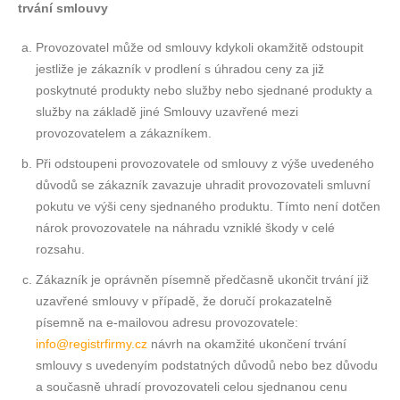
trvání smlouvy
Provozovatel může od smlouvy kdykoli okamžitě odstoupit
jestliže je zákazník v prodlení s úhradou ceny za již
poskytnuté produkty nebo služby nebo sjednané produkty a
služby na základě jiné Smlouvy uzavřené mezi
provozovatelem a zákazníkem.
Při odstoupeni provozovatele od smlouvy z výše uvedeného
důvodů se zákazník zavazuje uhradit provozovateli smluvní
pokutu ve výši ceny sjednaného produktu. Tímto není dotčen
nárok provozovatele na náhradu vzniklé škody v celé
rozsahu.
Zákazník je oprávněn písemně předčasně ukončit trvání již
uzavřené smlouvy v případě, že doručí prokazatelně
písemně na e-mailovou adresu provozovatele:
info@registrfirmy.cz
návrh na okamžité ukončení trvání
smlouvy s uvedenyím podstatných důvodů nebo bez důvodu
a současně uhradí provozovateli celou sjednanou cenu