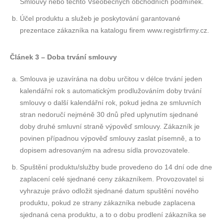
Smlouvy nebo těchto Všeobecných obchodních podmínek.
Účel produktu a služeb je poskytování garantované
prezentace zákazníka na katalogu firem www.registrfirmy.cz.
Článek 3 – Doba trvání smlouvy
Smlouva je uzavírána na dobu určitou v délce trvání jeden
kalendářní rok s automatickým prodlužováním doby trvání
smlouvy o další kalendářní rok, pokud jedna ze smluvních
stran nedoručí nejméně 30 dnů před uplynutím sjednané
doby druhé smluvní straně výpověď smlouvy. Zákazník je
povinen případnou výpověď smlouvy zaslat písemně, a to
dopisem adresovaným na adresu sídla provozovatele.
Spuštění produktu/služby bude provedeno do 14 dní ode dne
zaplacení celé sjednané ceny zákazníkem. Provozovatel si
vyhrazuje právo odložit sjednané datum spuštění nového
produktu, pokud ze strany zákazníka nebude zaplacena
sjednaná cena produktu, a to o dobu prodlení zákazníka se