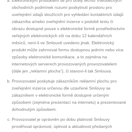
Elektronickým produktem se pro účely těchto Všeobecných
obchodních podmínek rozumí poskytnutí prostoru pro
uveřejnění údajů sloužících pro vyhledání kontaktních údajů
zákazníka a/nebo zveřejnění inzerce v podobě textu či
obrazu dostupné pouze v elektronické formě prostřednictvím
veřejných elektronických sítí na dobu 12 kalendářních
měsíců, není-li ve Smlouvě uvedeno jinak. Elektronický
produkt může zahrnovat formu dostupnou jedním nebo více
způsoby elektronické komunikace, a to zejména na
internetových serverech provozovaných provozovatelem
(dále jen „reklamní plocha“), či stanoví-li tak Smlouva.
Provozovatel poskytuje zákazníkům reklamní plochu pro
zveřejnění inzerce určenou dle uzavřené Smlouvy se
zákazníkem v elektronické formě dostupné určeným
způsobem (zejména prezentací na internetu) a prezentované
dohodnutým způsobem.
Provozovatel je oprávněn po dobu platnosti Smlouvy
prověřovat správnost, úplnost a aktuálnost předaných