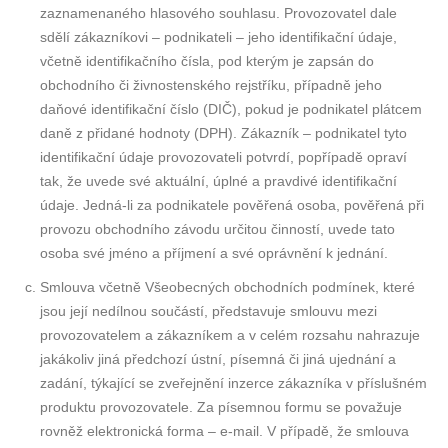
zaznamenaného hlasového souhlasu. Provozovatel dale
sdělí zákazníkovi – podnikateli – jeho identifikační údaje,
včetně identifikačního čísla, pod kterým je zapsán do
obchodního či živnostenského rejstříku, případně jeho
daňové identifikační číslo (DIČ), pokud je podnikatel plátcem
daně z přidané hodnoty (DPH). Zákazník – podnikatel tyto
identifikační údaje provozovateli potvrdí, popřípadě opraví
tak, že uvede své aktuální, úplné a pravdivé identifikační
údaje. Jedná-li za podnikatele pověřená osoba, pověřená při
provozu obchodního závodu určitou činností, uvede tato
osoba své jméno a příjmení a své oprávnění k jednání.
Smlouva včetně Všeobecných obchodních podmínek, které
jsou její nedílnou součástí, představuje smlouvu mezi
provozovatelem a zákazníkem a v celém rozsahu nahrazuje
jakákoliv jiná předchozí ústní, písemná či jiná ujednání a
zadání, týkající se zveřejnění inzerce zákazníka v příslušném
produktu provozovatele. Za písemnou formu se považuje
rovněž elektronická forma – e-mail. V případě, že smlouva