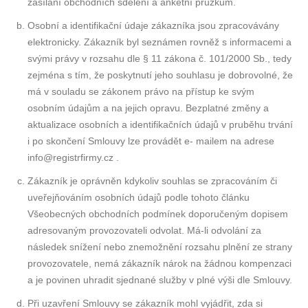
zasílání obchodních sdělení a anketní průzkum.
Osobní a identifikační údaje zákazníka jsou zpracovávány
elektronicky. Zákazník byl seznámen rovněž s informacemi a
svými právy v rozsahu dle § 11 zákona č. 101/2000 Sb., tedy
zejména s tím, že poskytnutí jeho souhlasu je dobrovolné, že
má v souladu se zákonem právo na přístup ke svým
osobním údajům a na jejich opravu. Bezplatné změny a
aktualizace osobních a identifikačních údajů v pruběhu trvání
i po skončení Smlouvy lze provádět e- mailem na adrese
info@registrfirmy.cz .
Zákazník je oprávněn kdykoliv souhlas se zpracováním či
uveřejňováním osobních údajů podle tohoto článku
Všeobecných obchodních podmínek doporučeným dopisem
adresovaným provozovateli odvolat. Má-li odvolání za
následek snížení nebo znemožnění rozsahu plnění ze strany
provozovatele, nemá zákazník nárok na žádnou kompenzaci
a je povinen uhradit sjednané služby v plné výši dle Smlouvy.
Při uzavření Smlouvy se zákazník mohl vyjádřit, zda si