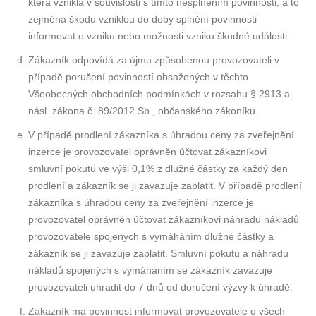
která vznikla v souvislosti s tímto nesplněním povinnosti, a to
zejména škodu vzniklou do doby splnění povinnosti
informovat o vzniku nebo možnosti vzniku škodné události.
Zákazník odpovídá za újmu způsobenou provozovateli v
případě porušení povinností obsažených v těchto
Všeobecných obchodních podmínkách v rozsahu § 2913 a
násl. zákona č. 89/2012 Sb., občanského zákoníku.
V případě prodlení zákazníka s úhradou ceny za zveřejnění
inzerce je provozovatel oprávněn účtovat zákazníkovi
smluvní pokutu ve výši 0,1% z dlužné částky za každý den
prodlení a zákazník se ji zavazuje zaplatit. V případě prodlení
zákazníka s úhradou ceny za zveřejnění inzerce je
provozovatel oprávněn účtovat zákazníkovi náhradu nákladů
provozovatele spojených s vymáháním dlužné částky a
zákazník se ji zavazuje zaplatit. Smluvní pokutu a náhradu
nákladů spojených s vymáháním se zákazník zavazuje
provozovateli uhradit do 7 dnů od doručení výzvy k úhradě.
Zákazník má povinnost informovat provozovatele o všech