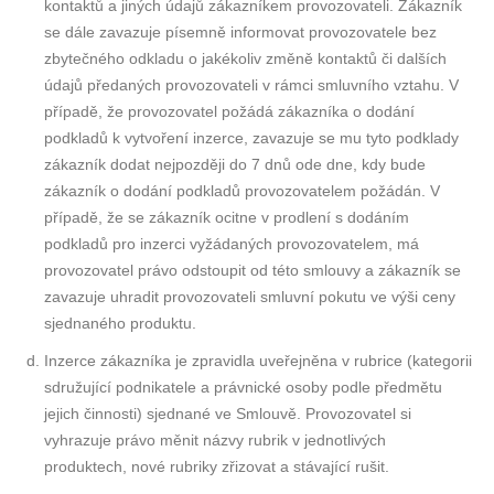
kontaktů a jiných údajů zákazníkem provozovateli. Zákazník
se dále zavazuje písemně informovat provozovatele bez
zbytečného odkladu o jakékoliv změně kontaktů či dalších
údajů předaných provozovateli v rámci smluvního vztahu. V
případě, že provozovatel požádá zákazníka o dodání
podkladů k vytvoření inzerce, zavazuje se mu tyto podklady
zákazník dodat nejpozději do 7 dnů ode dne, kdy bude
zákazník o dodání podkladů provozovatelem požádán. V
případě, že se zákazník ocitne v prodlení s dodáním
podkladů pro inzerci vyžádaných provozovatelem, má
provozovatel právo odstoupit od této smlouvy a zákazník se
zavazuje uhradit provozovateli smluvní pokutu ve výši ceny
sjednaného produktu.
Inzerce zákazníka je zpravidla uveřejněna v rubrice (kategorii
sdružující podnikatele a právnické osoby podle předmětu
jejich činnosti) sjednané ve Smlouvě. Provozovatel si
vyhrazuje právo měnit názvy rubrik v jednotlivých
produktech, nové rubriky zřizovat a stávající rušit.