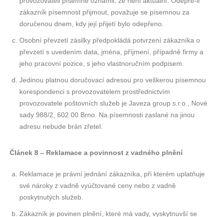
provozovateli písemně oznámil, že není aktuální. Odepře-li
zákazník písemnost přijmout, považuje se písemnou za
doručenou dnem, kdy její přijetí bylo odepřeno.
Osobní převzetí zásilky předpokládá potvrzení zákazníka o
převzetí s uvedením data, jména, příjmení, případně firmy a
jeho pracovní pozice, s jeho vlastnoručním podpisem.
Jedinou platnou doručovací adresou pro veškerou písemnou
korespondenci s provozovatelem prostřednictvím
provozovatele poštovních služeb je Javeza group s.r.o., Nové
sady 988/2, 602 00 Brno. Na písemnosti zaslané na jinou
adresu nebude brán zřetel.
Článek 8 – Reklamace a povinnost z vadného plnění
Reklamace je právní jednání zákazníka, při kterém uplatňuje
své nároky z vadně vyúčtované ceny nebo z vadně
poskytnutých služeb.
Zákazník je povinen plnění, které má vady, vyskytnuvší se