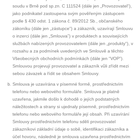
soudu v Brně pod sp.zn. C 111524 (dále jen „Provozovatel“),
jako podnikatel zastoupena svým pověřeným zástupcem
podle § 430 odst. 1 zákona č. 89/2012 Sb., občanského
zákoníku (dále jen „zástupce“) a zákazník, uzavírají Smlouvu
o inzerci (dále jen „Smlouva”) v produktech a souvisejících
službách nabízených provozovatelem (dále jen „produkty“), v
rozsahu a za podmínek uvedených ve Smlouvě a těchto
Všeobecných obchodních podmínkách (dále jen “VOP”).
Smlouvou projevují provozovatel a zákazník vůli zřídit mezi
sebou závazek a řídit se obsahem Smlouvy.
Smlouva je uzavírána v písemné formě, prostřednictvím
telefonu nebo webového formuláře. Smlouva je platně
uzavřena, jakmile došlo k dohodě o jejích podstatných
náležitostech a strany si ujednaly písemně, prostřednictvím
telefonu nebo webového formuláře její obsah. Při uzavírání
Smlouvy prostřednictvím telefonu sdělí provozovatel
zákazníkovi základní údaje o sobě, identifikaci zákazníka a
účel hovoru, následně je smlouva uzavřena prostřednictvím