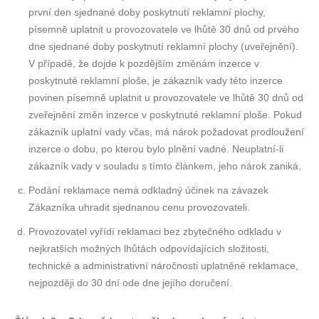
první den sjednané doby poskytnutí reklamní plochy,
písemně uplatnit u provozovatele ve lhůtě 30 dnů od prvého
dne sjednané doby poskytnutí reklamní plochy (uveřejnění).
V případě, že dojde k pozdějším změnám inzerce v
poskytnuté reklamní ploše, je zákazník vady této inzerce
povinen písemně uplatnit u provozovatele ve lhůtě 30 dnů od
zveřejnění změn inzerce v poskytnuté reklamní ploše. Pokud
zákazník uplatní vady včas, má nárok požadovat prodloužení
inzerce o dobu, po kterou bylo plnění vadné. Neuplatní-li
zákazník vady v souladu s tímto článkem, jeho nárok zaniká.
Podání reklamace nemá odkladný účinek na závazek
Zákazníka uhradit sjednanou cenu provozovateli.
Provozovatel vyřídí reklamaci bez zbytečného odkladu v
nejkratších možných lhůtách odpovídajících složitosti,
technické a administrativní náročnosti uplatněné reklamace,
nejpozději do 30 dní ode dne jejího doručení.