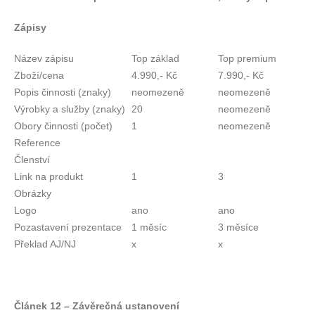
Zápisy
Název zápisu
Top základ
Top premium
Zboží/cena
4.990,- Kč
7.990,- Kč
Popis činnosti (znaky)
neomezeně
neomezeně
Výrobky a služby (znaky)
20
neomezeně
Obory činnosti (počet)
1
neomezeně
Reference
Členství
Link na produkt
1
3
Obrázky
Logo
ano
ano
Pozastavení prezentace
1 měsíc
3 měsíce
Překlad AJ/NJ
x
x
Článek 12 – Závěrečná ustanovení