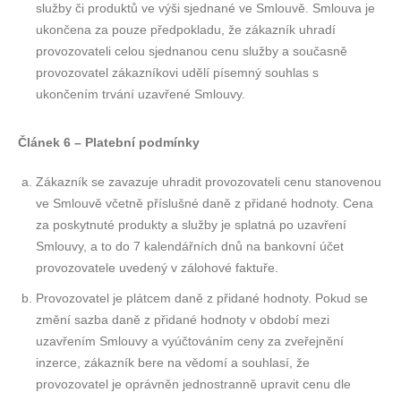
služby či produktů ve výši sjednané ve Smlouvě. Smlouva je
ukončena za pouze předpokladu, že zákazník uhradí
provozovateli celou sjednanou cenu služby a současně
provozovatel zákazníkovi udělí písemný souhlas s
ukončením trvání uzavřené Smlouvy.
Článek 6 – Platební podmínky
Zákazník se zavazuje uhradit provozovateli cenu stanovenou
ve Smlouvě včetně příslušné daně z přidané hodnoty. Cena
za poskytnuté produkty a služby je splatná po uzavření
Smlouvy, a to do 7 kalendářních dnů na bankovní účet
provozovatele uvedený v zálohové faktuře.
Provozovatel je plátcem daně z přidané hodnoty. Pokud se
změní sazba daně z přidané hodnoty v období mezi
uzavřením Smlouvy a vyúčtováním ceny za zveřejnění
inzerce, zákazník bere na vědomí a souhlasí, že
provozovatel je oprávněn jednostranně upravit cenu dle