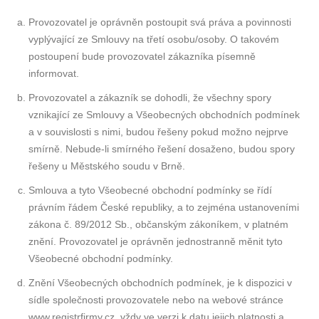
Provozovatel je oprávněn postoupit svá práva a povinnosti
vyplývající ze Smlouvy na třetí osobu/osoby. O takovém
postoupení bude provozovatel zákazníka písemně
informovat.
Provozovatel a zákazník se dohodli, že všechny spory
vznikající ze Smlouvy a Všeobecných obchodních podmínek
a v souvislosti s nimi, budou řešeny pokud možno nejprve
smírně. Nebude-li smírného řešení dosaženo, budou spory
řešeny u Městského soudu v Brně.
Smlouva a tyto Všeobecné obchodní podmínky se řídí
právním řádem České republiky, a to zejména ustanoveními
zákona č. 89/2012 Sb., občanským zákoníkem, v platném
znění. Provozovatel je oprávněn jednostranně měnit tyto
Všeobecné obchodní podmínky.
Znění Všeobecných obchodních podmínek, je k dispozici v
sídle společnosti provozovatele nebo na webové stránce
www.registrfirmy.cz, vždy ve verzi k datu jejich platnosti a