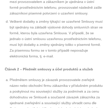
mezi provozovatelem a zákazníkem je ujednána v ústní
formě prostřednictvím telefonu, provozovatel následně zašle
zákazníkovi písemné potvrzení o uzavření smlouvy.
Veškeré dodatky a změny týkající se uzavřené Smlouvy musí
být sjednány na základě výslovné dohody smluvních stran ve
formě, kterou byla uzavřena Smlouva. V případě, že se
jednalo o ústní smlouvu uzavřenou prostřednictvím telefonu,
musí být dodatky a změny sjednány toliko v písemné formě.
Za písemnou formu se v tomto případě nepovažuje
elektronická forma, tj. e-mail.
Článek 2 – Předmět smlouvy a účel produktů a služeb
Předmětem smlouvy je závazek provozovatele zveřejnit
název nebo obchodní firmu zákazníka v příslušném produktu
a poskytnout mu související služby za podmínek a za cenu
dohodnutou ve Smlouvě a současně závazek zákazníka za
sjednané zveřejnění a související služby uhradit cenu dle