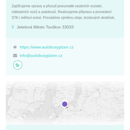
Zajišťujeme opravy a přezutí pneumatik osobních vozidel,
nákladních vozů a autobusů. Realizujeme přípravu a provedení
STK i měření emisí. Provádíme výměnu oleje, brzdových destiček,
výfuků a dalších náhradních dílů na počkání. Nabízíme možnost
Jetelová Město Touškov 33033
uskladnění pneu a seřízení geometrie. Základní údaje: IČ:
00314455 DIČ: CZ00314455 Plzeňský kraj Jetelová Město Touškov
33033 Firemní kontakty: +420 377 922 511 +420 608 376 677
info@autobusyplzen.cz http://www.autobusyplzen.cz
https://www.autobusyplzen.cz
info@autobusyplzen.cz