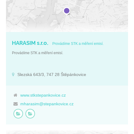
HARASIM s.r.o.
Provádíme STK a měření emisí.
Provádíme STK a měření emisí.
Slezská 643/3, 747 28 Štěpánkovice
www.stkstepankovice.cz
mharasim@stepankovice.cz