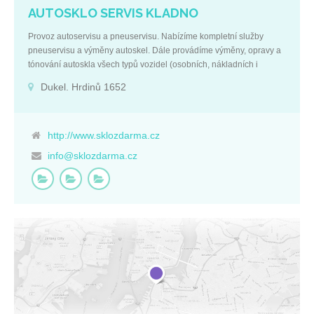
AUTOSKLO SERVIS KLADNO
Provoz autoservisu a pneuservisu. Nabízíme kompletní služby
pneuservisu a výměny autoskel. Dále provádíme výměny, opravy a
tónování autoskla všech typů vozidel (osobních, nákladních i
autobusy). Mobilní montáže autoskel přímo u vás doma, v dílně, v
Dukel. Hrdinů 1652
garáži. Montáž tažných zařízení. Zcelování prasklin. Poskytujeme
kompletní správu vašeho vozového parku v oblasti zasklívání
autoskel. Prodej pneumatiky (osobní, nákladní). Provádíme
zabezpečení vozů CONSTRUCT. Základní údaje:
http://www.sklozdarma.cz
Firemní kontakty: IČ: 64753751 +420 312 690 361
info@sklozdarma.cz
DIČ: CZ8002290692 +420 777 242 242 Středočeský kraj
+420 777 622 662 Dukel. hrdinů 1652
info@sklozdarma.cz Kladno
http://www.sklozdarma.cz 272 01