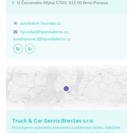
U Červeného Mlýna 570/3, 612 00 Brno-Ponava
autobalvin.hyundai.cz
hyundai@hyundaibrno.cz,
balabanova.t@hyundaibrno.cz
Truck & Car Servis Břeclav s.r.o.
Provozujeme autoservis, pneuservis a odtahovou službu. Nabízíme