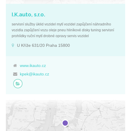
I.K.auto, s.r.o.
servisní služby úklid vozidel mytí vozidel zapůjčení náhradního
vozidla zapůjčení vozu oleje pneu hliníkové disky tuning servisní
prohlídky ruční mytí drobné opravy servis vozidel
U Kříže 631/20 Praha 15800
www.ikauto.cz
kpek@ikauto.cz