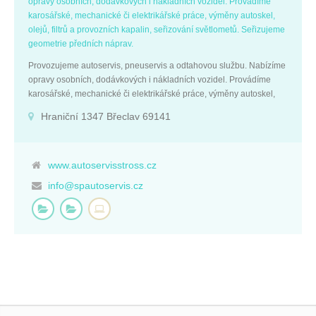
opravy osobních, dodávkových i nákladních vozidel. Provádíme
karosářské, mechanické či elektrikářské práce, výměny autoskel,
olejů, filtrů a provozních kapalin, seřizování světlometů. Seřizujeme
geometrie předních náprav.
Provozujeme autoservis, pneuservis a odtahovou službu. Nabízíme
opravy osobních, dodávkových i nákladních vozidel. Provádíme
karosářské, mechanické či elektrikářské práce, výměny autoskel,
olejů, filtrů a provozních kapalin, seřizování světlometů. Seřizujeme
Hraniční 1347 Břeclav 69141
geometrie předních náprav.
www.autoservisstross.cz
info@spautoservis.cz