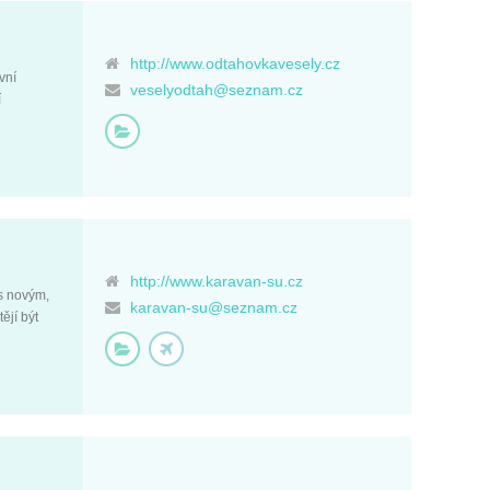
http://www.odtahovkavesely.cz
vní
veselyodtah@seznam.cz
í
http://www.karavan-su.cz
s novým,
karavan-su@seznam.cz
ějí být
87615991
res