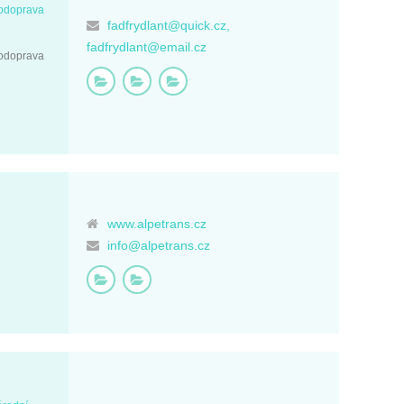
utodoprava
fadfrydlant@quick.cz,
fadfrydlant@email.cz
utodoprava
www.alpetrans.cz
info@alpetrans.cz