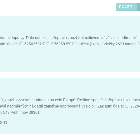
POČET:
ladní dopravy. Dále nabízíme přepravu zboží v plachtovém návěsu, chladírenské
dní údaje: IČ: 62503502 DIČ: CZ62503502 Jihočeský kraj U Vlečky 262 Homole 
, zboží s vysokou hodnotou po celé Evropě. Řešíme spediční přepravu i skladován
ravě nadměrných nákladů zajistíme doprovodné vozidlo. Základní údaje: IČ: 2620
y 543 Pelhřimov 39301
9301