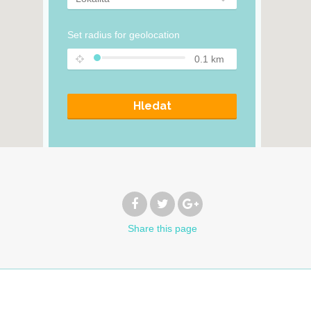
Set radius for geolocation
0.1
km
Hledat
Share
this page