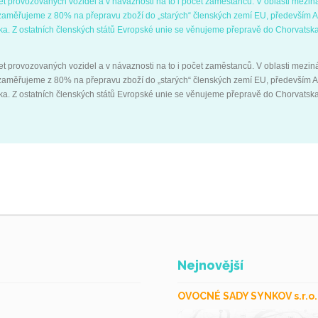
et provozovaných vozidel a v návaznosti na to i počet zaměstanců. V oblasti mezin
aměřujeme z 80% na přepravu zboží do „starých“ členských zemí EU, především A
ka. Z ostatních členských států Evropské unie se věnujeme přepravě do Chorvatska
et provozovaných vozidel a v návaznosti na to i počet zaměstanců. V oblasti mezin
aměřujeme z 80% na přepravu zboží do „starých“ členských zemí EU, především A
ka. Z ostatních členských států Evropské unie se věnujeme přepravě do Chorvatska
Nejnovější
OVOCNÉ SADY SYNKOV s.r.o.