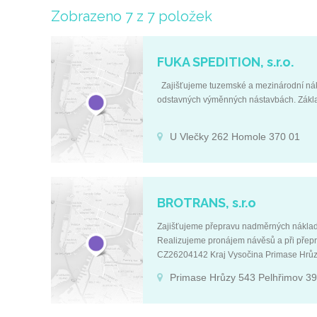
Zobrazeno 7 z 7 položek
FUKA SPEDITION, s.r.o.
Zajišťujeme tuzemské a mezinárodní nák
odstavných výměnných nástavbách. Zákla
U Vlečky 262 Homole 370 01
BROTRANS, s.r.o
Zajišťujeme přepravu nadměrných nákladů
Realizujeme pronájem návěsů a při přep
CZ26204142 Kraj Vysočina Primase Hrůz
Primase Hrůzy 543 Pelhřimov 3