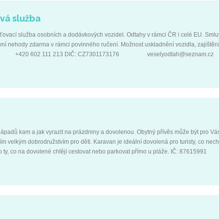
vá služba
ovací služba osobních a dodávkových vozidel. Odtahy v rámci ČR i celé EU. Smlu
vní nehody zdarma v rámci povinného ručení. Možnost uskladnění vozidla, zajištěn
1 +420 602 111 213 DIČ: CZ7301173176 veselyodtah@seznam.cz
ahovkavesely.cz Robousy 46 Jičín 50601
nápadů kam a jak vyrazit na prázdniny a dovolenou. Obytný přívěs může být pro Vá
velkým dobrodružstvím pro děti. Karavan je ideální dovolená pro turisty, co necht
, pro ty, co na dovolené chtějí cestovat nebo parkovat přímo u pláže. IČ: 
809 +420 603 109 951 Dolní Studénky 331 karavan-su@seznam.cz Ok