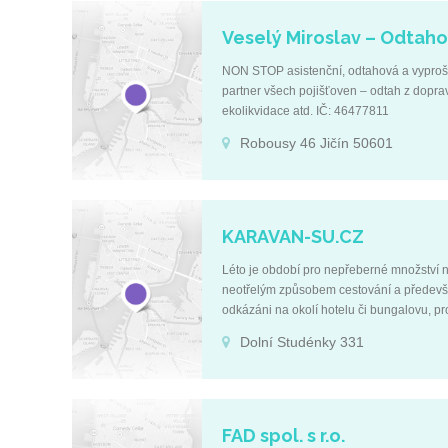
Veselý Miroslav – Odtaho
NON STOP asistenční, odtahová a vyprošť
partner všech pojišťoven – odtah z dopra
ekolikvidace atd. IČ: 4647781
Královéhradecký kraj http://www.odt
Robousy 46 Jičín 50601
KARAVAN-SU.CZ
Léto je období pro nepřeberné množství 
neotřelým způsobem cestování a především 
odkázáni na okolí hotelu či bungalovu
+420 604 511 300 DIČ: CZ8006125
Dolní Studénky 331
Šumperk 788 20
FAD spol. s r.o.