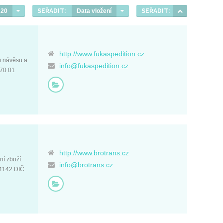
20
SEŘADIT:
Data vložení
SEŘADIT:
http://www.fukaspedition.cz
m návěsu a
info@fukaspedition.cz
370 01
http://www.brotrans.cz
í zboží.
info@brotrans.cz
4142 DIČ: