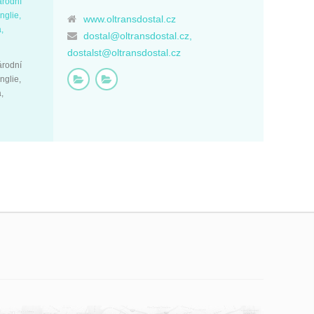
árodní
nglie,
www.oltransdostal.cz
,
dostal@oltransdostal.cz,
dostalst@oltransdostal.cz
árodní
nglie,
,