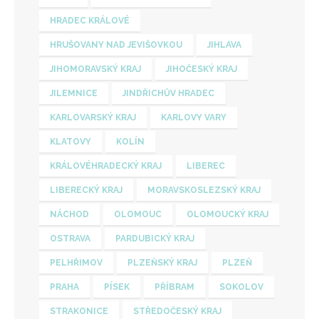
HRADEC KRÁLOVÉ
HRUŠOVANY NAD JEVIŠOVKOU
JIHLAVA
JIHOMORAVSKÝ KRAJ
JIHOČESKÝ KRAJ
JILEMNICE
JINDŘICHŮV HRADEC
KARLOVARSKÝ KRAJ
KARLOVY VARY
KLATOVY
KOLÍN
KRÁLOVÉHRADECKÝ KRAJ
LIBEREC
LIBERECKÝ KRAJ
MORAVSKOSLEZSKÝ KRAJ
NÁCHOD
OLOMOUC
OLOMOUCKÝ KRAJ
OSTRAVA
PARDUBICKÝ KRAJ
PELHŘIMOV
PLZEŇSKÝ KRAJ
PLZEŇ
PRAHA
PÍSEK
PŘÍBRAM
SOKOLOV
STRAKONICE
STŘEDOČESKÝ KRAJ