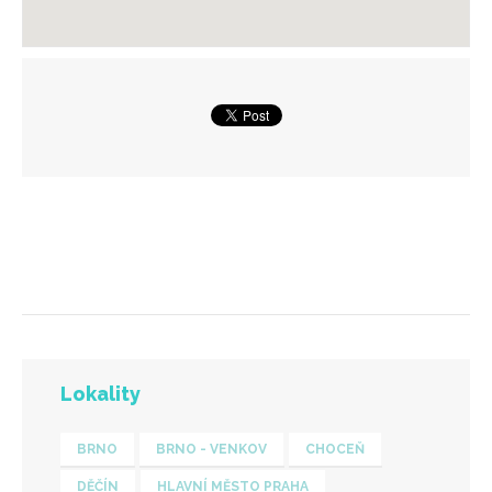
Lokality
BRNO
BRNO - VENKOV
CHOCEŇ
DĚČÍN
HLAVNÍ MĚSTO PRAHA