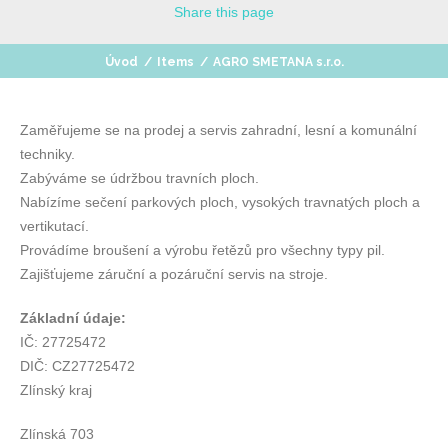
Share
this page
Úvod
/
Items
/
AGRO SMETANA s.r.o.
Zaměřujeme se na prodej a servis zahradní, lesní a komunální
techniky.
Zabýváme se údržbou travních ploch.
Nabízíme sečení parkových ploch, vysokých travnatých ploch a
vertikutací.
Provádíme broušení a výrobu řetězů pro všechny typy pil.
Zajišťujeme záruční a pozáruční servis na stroje.
Základní údaje:
IČ: 27725472
DIČ: CZ27725472
Zlínský kraj
Zlínská 703