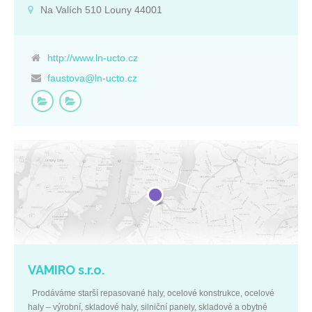
Poskytujeme poradenství v dané oblasti. Základní údaje: IČ:
Na Valích 510 Louny 44001
47286971 DIČ: CZ47286971 Ústecký kraj Na Valích 510 Louny
44001
http://www.ln-ucto.cz
faustova@ln-ucto.cz
VAMIRO s.r.o.
Prodáváme starší repasované haly, ocelové konstrukce, ocelové
haly – výrobní, skladové haly, silniční panely, skladové a obytné