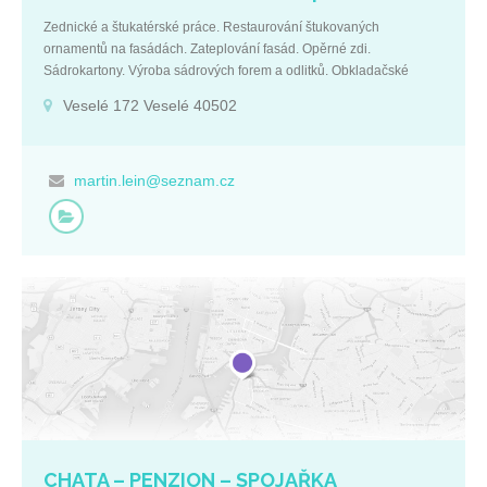
Zednické a štukatérské práce. Restaurování štukovaných
ornamentů na fasádách. Zateplování fasád. Opěrné zdi.
Sádrokartony. Výroba sádrových forem a odlitků. Obkladačské
práce. Zámkové dlažby. Montáž kamenných koberců na chodníky, k
Veselé 172 Veselé 40502
bazénům, na balkóny, montáž dřevěných teras. Montáž plotů.
Balustrády na terasách. Celkové rekonstrukce koupelen. Základní
údaje: IČ: 87134705 Ústecký kraj Veselé 172 Veselé 40502 Firemní
kontakty: +420 604 153 741 martin.lein@seznam.cz Provozní doba:
martin.lein@seznam.cz
po telefonické domluvě p. Martin Lein majitel +420 604 153 741
martin.lein@seznam.cz
CHATA – PENZION – SPOJAŘKA