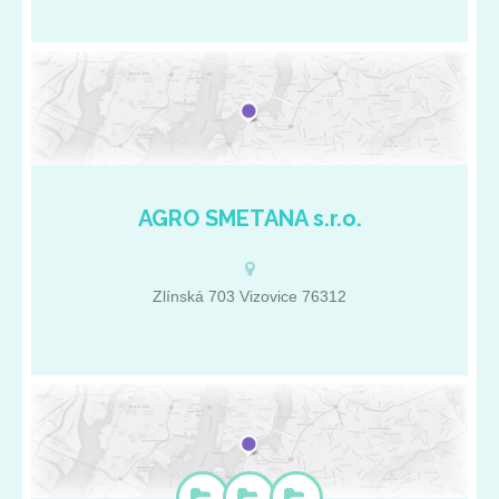
Autodoprava do 8 T. Základní údaje: IČ: 27468887 DIČ:
sediment se vypouští jako odpad. Z toho důvodu nemá žádné
CZ27468887 Pardubický kraj Veselí 11 Veselí 53501
usazeniny. Mošt je stáčen a asepticky balen do originálních
obalů (tašek). Dalším […]
AGRO SMETANA s.r.o.
Zaměřujeme se na prodej a servis zahradní, lesní a komunální
techniky. Zabýváme se údržbou travních ploch. Nabízíme sečení
parkových ploch, vysokých travnatých ploch a vertikutací.
Provádíme broušení a výrobu řetězů pro všechny typy pil.
Zlínská 703 Vizovice 76312
Zajišťujeme záruční a pozáruční servis na stroje. Základní údaje:
IČ: 27725472 DIČ: CZ27725472 Zlínský kraj Zlínská 703
Vizovice 76312