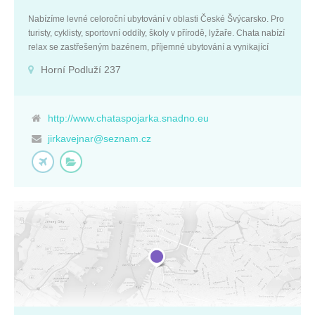
Nabízíme levné celoroční ubytování v oblasti České Švýcarsko. Pro
turisty, cyklisty, sportovní oddíly, školy v přírodě, lyžaře. Chata nabízí
relax se zastřešeným bazénem, příjemné ubytování a vynikající
kuchyni. Nabízíme i ubytování s domácími mazlíčky. Na dosah
Horní Podluží 237
Hřensko, Pravčická brána. Horní Podluží 237 Jiří Vejnar
Horní Podluží +420 722 578 352 407 57
http://www.chataspojarka.snadno.eu
jirkavejnar@seznam.cz