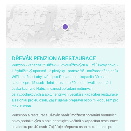
DŘEVÁK PENZION A RESTAURACE
Penzion - kapacita 25 lůžek - 8 dvoulůžkových a 1 třílůžkový pokoj -
1 čtyřlůžkový apartmá - 2 přistýlky - parkoviště - možnost připojení k
WIFI - možnost ubytování psa Restaurace - kapacita 30 osob -
salonek pro 15 osob - letní terasa pro 50 osob - kvalitní domácí
česká kuchyně Nabízí možnost pořádání rodinných
oslav,podnikových a abiturientských večírků s kapacitou restaurace
a salonku pro 40 osob. Zajišťujeme přepravu osob mikrobusem pro
max. 8 osob
Pensinon a restaurace Dřevák nabízí možnost pořádání rodinných
oslav,podnikových a abiturientských večírků s kapacitou restaurace
a salonku pro 40 osob. Zajišťuje přepravu osob mikrobusem pro