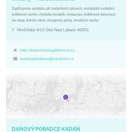
Zajišťujeme výzdobu při maturitních plesech, kompletní svatební
květinový servis, výzdobu kostelů, restaurací, květinové dekorace
na rauty, firemní akce, kongresy, plesy, smuteční vazby.
Provozujeme doručovací službu květin. S kyticí lze doručit také
Hrnčířská 4/13 Ústí Nad Labem 40001
přání, víno, bonboniéru, dort, dárkový koš, plyšáka. Základní údaje:
IČ: 12040118 DIČ: CZ6451260695 Ústecký kraj Hrnčířská 4/13 Ústí
nad Labem 40001
http://www.kvetinyjelinkova.cz
kvetinyjelinkova@centrum.cz
DAŇOVÝ PORADCE KADAŇ