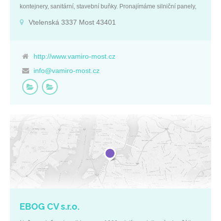
kontejnery, sanitární, stavební buňky. Pronajímáme silniční panely,
kontejnery a buňky. Zajišťujeme demontáže hal, stěhování
Vtelenská 3337 Most 43401
technologických celků. Výkup palet. Dále prodej sendvičových PUR
panelů , stěnové a střešní a prodej a pronájem mobilního oplocení.
Pronájem mobilních toalet. Přeprava automobilem s hydraulickou
rukou. Základní údaje: IČ: 25001469 DIČ: CZ25001469 Ústecký
http://www.vamiro-most.cz
kraj Vtelenská 3337 Most 43401
info@vamiro-most.cz
EBOG CV s.r.o.