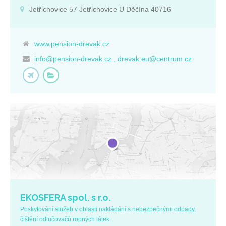
max. 8 osob
Jetřichovice 57 Jetřichovice U Děčína 40716
www.pension-drevak.cz
info@pension-drevak.cz , drevak.eu@centrum.cz
EKOSFERA spol. s r.o.
Poskytování služeb v oblasti nakládání s nebezpečnými odpady,
čištění odlučovačů ropných látek.