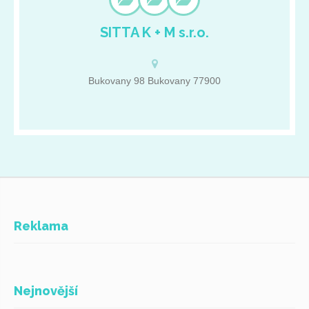
SITTA K + M s.r.o.
Prodáváme elektrické a motorové sekačky, mulčovací sestavy,
křovinořezy, vyžínače trávy, traktory a doplňky ke všem strojům.
Zajišťujeme záruční i pozáruční servis. Najdete u nás značky
MTD, Honda, Vari, Dakr, Seco Group, Brigss & Stratton. Základní
Bukovany 98 Bukovany 77900
údaje: IČ: 64613003 DIČ: CZ64613003 Olomoucký kraj
Bukovany 98 Bukovany 77900
Reklama
Nejnovější