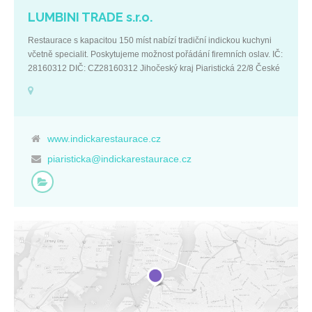
LUMBINI TRADE s.r.o.
Restaurace s kapacitou 150 míst nabízí tradiční indickou kuchyni
včetně specialit. Poskytujeme možnost pořádání firemních oslav. IČ:
28160312 DIČ: CZ28160312 Jihočeský kraj Piaristická 22/8 České
Budějovice 370 01 České Budějovice, Chelčického 10 +420 386
359 355 chelcickeho@indickarestaurace.cz Děčín, Masarykovo
nám. 60 +420 472 741 778 decin@indickarestaurace.cz Jindřichův
Hradec, Panská 95 +420 775 323 914 +420 721 225 615
panska@indickarestaurace.cz Teplice, Českobratrská 1 +420 775
www.indickarestaurace.cz
584 684 ceskobratrska@indickarestaurace.cz Ústí nad Labem,
piaristicka@indickarestaurace.cz
Hradiště 6 +420 475 210 374