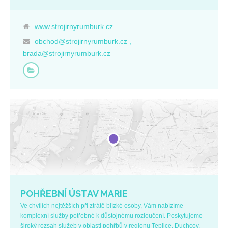
www.strojirnyrumburk.cz
obchod@strojirnyrumburk.cz ,
brada@strojirnyrumburk.cz
POHŘEBNÍ ÚSTAV MARIE
Ve chvílích nejtěžších při ztrátě blízké osoby, Vám nabízíme
komplexní služby potřebné k důstojnému rozloučení. Poskytujeme
široký rozsah služeb v oblasti pohřbů v regionu Teplice, Duchcov,