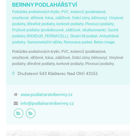
BERNNY PODLAHÁŘSTVÍ
Pokládka podlahových krytin, PVC, koberců (podkladové,
smyčkové, střižené, tráva, zátěžové, čistící zóny, běhouny). Vinylové
podlahy, dřevěné podlahy, korkové podlahy. Plovoucí podlahy.
Pryžové podlahy (protiskluzové, zátěžové, strukturované). Suché
podlahy (RIGIDUR, FERMACELL). Strojní lití podlah. Anhydritové
podlahy. Samonivelační stěrky. Renovace parket. Beton image.
Pokládka podlahových krytin, PVC, koberců (podkladové,
smyčkové, střižené, tráva, zátěžové, čistící zóny, běhouny). Vinylové
podlahy, dřevěné podlahy, korkové podlahy. Plovoucí podlahy.
Pryžové podlahy (protiskluzové, zátěžové, strukturované). Suché
Družstevní 543 Klášterec Nad Ohří 43151
podlahy (RIGIDUR, FERMACELL). Strojní lití podlah. Anhydritové
podlahy. Samonivelační stěrky. Renovace parket. Beton image.
www.podlaharstvibernny.cz
info@podlaharstvibernny.cz