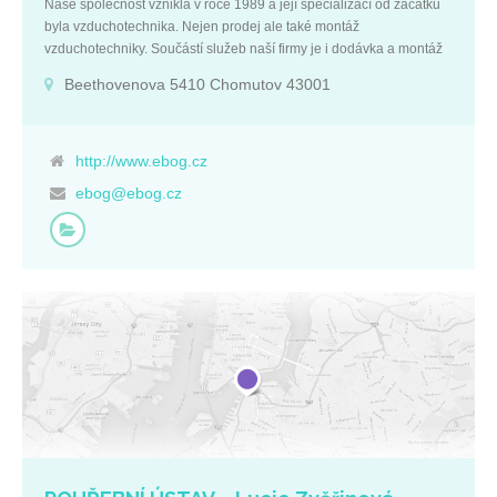
Naše společnost vznikla v roce 1989 a její specializací od začátku
byla vzduchotechnika. Nejen prodej ale také montáž
vzduchotechniky. Součástí služeb naší firmy je i dodávka a montáž
klimatizace. Naším hlavním sídlem je Chomutov, ale realizujeme
Beethovenova 5410 Chomutov 43001
zakázky po celé republice. Dodáváme vzduchotechniku na klíč,
provádíme i rekonstrukce vzduchotechniky. Přesně dle potřeb
zákazníků respektive jejich budov a objektů. Zajistíme vše od
počátečního projektu přes výrobu potrubí a všech potřebných
http://www.ebog.cz
komponentů až po montáž kompletního zařízení vzduchotechniky a
ebog@ebog.cz
následný servis. Na všechny činnosti v oblasti výroby a montáže
vzduchotechniky vlastníme požadované atesty EU. Řadu
úspěšných realizací vzduchotechnických a klimatizačních zařízení
ve velkých objektech má na svém kontě společnost EBOG CV
Chomutov, a to na různých místech České republiky.
Vzduchotechniku a klimatizaci dodává a montuje především v
obchodních a průmyslových objektech, ale také v restauračních a
lázeňských zařízeních a dalších veřejných prostorách, ale i v
kancelářských budovách a obytných domech Základní údaje: IČ:
27285341 DIČ: CZ27285341 Ústecký kraj Beethovenova 5410
Chomutov 43001