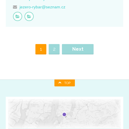
jezero-rybar@seznam.cz
1
2
Next
TOP