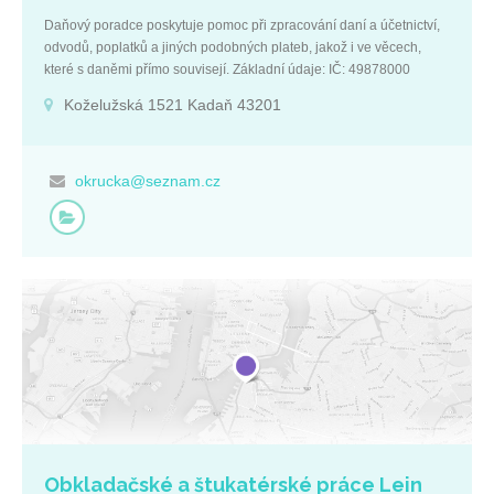
Daňový poradce poskytuje pomoc při zpracování daní a účetnictví,
odvodů, poplatků a jiných podobných plateb, jakož i ve věcech,
které s daněmi přímo souvisejí. Základní údaje: IČ: 49878000
Ústecký kraj Koželužská 1521 Kadaň 43201 Firemní kontakty: +420
Koželužská 1521 Kadaň 43201
474 343 616 okrucka@seznam.cz p. Zdena Okrucká Doubravská
majitelka +420 774 727 790 okrucka@seznam.cz
okrucka@seznam.cz
Obkladačské a štukatérské práce Lein