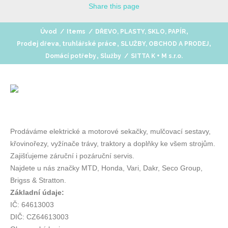
Share
this page
,
Úvod
/
Items
/
DŘEVO, PLASTY, SKLO, PAPÍR
,
,
Prodej dřeva, truhlářské práce
SLUŽBY, OBCHOD A PRODEJ
,
Domácí potřeby
Služby
/
SITTA K + M s.r.o.
Prodáváme elektrické a motorové sekačky, mulčovací sestavy,
křovinořezy, vyžínače trávy, traktory a doplňky ke všem strojům.
Zajišťujeme záruční i pozáruční servis.
Najdete u nás značky MTD, Honda, Vari, Dakr, Seco Group,
Brigss & Stratton.
Základní údaje:
IČ: 64613003
DIČ: CZ64613003