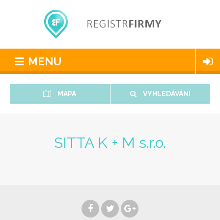
MENU
MAPA
VYHLEDÁVÁNÍ
SITTA K + M s.r.o.