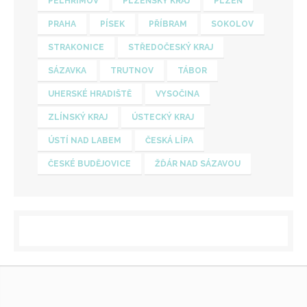
PELHŘIMOV
PLZEŇSKÝ KRAJ
PLZEŇ
PRAHA
PÍSEK
PŘÍBRAM
SOKOLOV
STRAKONICE
STŘEDOČESKÝ KRAJ
SÁZAVKA
TRUTNOV
TÁBOR
UHERSKÉ HRADIŠTĚ
VYSOČINA
ZLÍNSKÝ KRAJ
ÚSTECKÝ KRAJ
ÚSTÍ NAD LABEM
ČESKÁ LÍPA
ČESKÉ BUDĚJOVICE
ŽĎÁR NAD SÁZAVOU