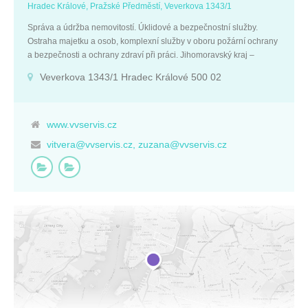
Hradec Králové, Pražské Předměstí, Veverkova 1343/1
Správa a údržba nemovitostí. Úklidové a bezpečnostní služby.
Ostraha majetku a osob, komplexní služby v oboru požární ochrany
a bezpečnosti a ochrany zdraví při práci. Jihomoravský kraj –
Břeclav, Hodonín. Fakturační údaje : IČO: 26905485 ADRESA:
Veverkova 1343/1 Hradec Králové 500 02
Hradec Králové, Pražské Předměstí, Veverkova 1343/1
www.vvservis.cz
vitvera@vvservis.cz, zuzana@vvservis.cz