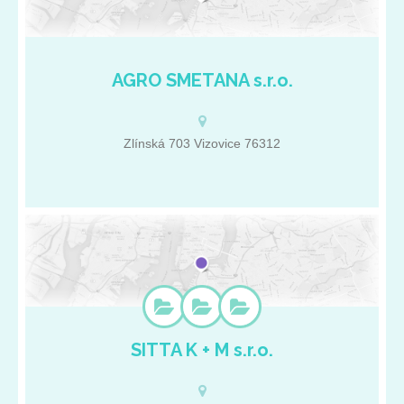
AGRO SMETANA s.r.o.
Zaměřujeme se na prodej a servis zahradní, lesní a komunální
techniky. Zabýváme se údržbou travních ploch. Nabízíme sečení
parkových ploch, vysokých travnatých ploch a vertikutací.
Provádíme broušení a výrobu řetězů pro všechny typy pil.
Zlínská 703 Vizovice 76312
Zajišťujeme záruční a pozáruční servis na stroje. Základní údaje:
IČ: 27725472 DIČ: CZ27725472 Zlínský kraj Zlínská 703
Vizovice 76312
SITTA K + M s.r.o.
Prodáváme elektrické a motorové sekačky, mulčovací sestavy,
křovinořezy, vyžínače trávy, traktory a doplňky ke všem strojům.
Zajišťujeme záruční i pozáruční servis. Najdete u nás značky