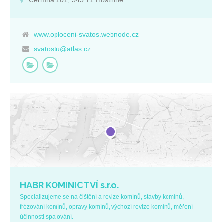
Čermná 101, 543 71 Hostinné
www.oploceni-svatos.webnode.cz
svatostu@atlas.cz
HABR KOMINICTVÍ s.r.o.
Specializujeme se na čištění a revize komínů, stavby komínů,
frézování komínů, opravy komínů, výchozí revize komínů, měření
účinnosti spalování.