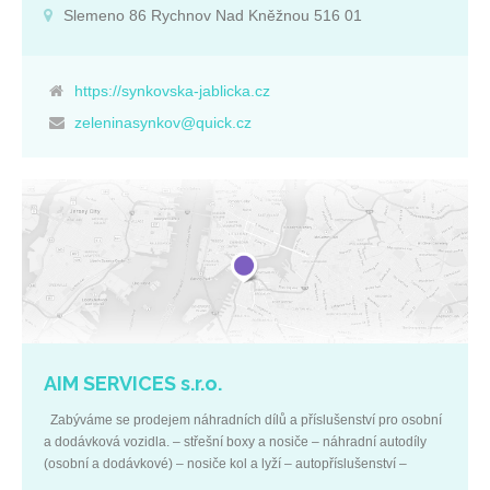
více než dvacet základních jablečných odrůd. Některé z nich jsou
Slemeno 86 Rychnov Nad Kněžnou 516 01
prošlechtěné a mají ještě své mutace nebo odrůdové klony se
specifickými názvy. Příkladem je odrůda Gala, která má klony, jež
jsou od těch základních různě odlišně zbarveny. Např. Gala Royal,
Gala Must, Gala Mitchgla. Z letních odrůd jablek Vám můžeme
https://synkovska-jablicka.cz
nabídnout například Ametys, Julie, Nela či Discovery. Z podzimních
zeleninasynkov@quick.cz
odrůd je to James Grive a ze zimních máme odrůdy Spartan,
Šampion, Rubín a Bohemia. Kromě jabloní pěstujeme také hrušně
a slivoně. Jsme držiteli ochranné známky SISPO pro zdravé ovoce
a certifikátu kvality HACCP pro výrobu a skladování jádrového
ovoce. Výsadbou nových rezistentních odrůd, zdokonalováním
systémů skladování a dodržování zásad integrované produkce se
snažíme dosáhnout kvalitní a zdravé produkce ovoce. Z našich
vhodných odrůd vyrábíme a prodáváme originální jablečný mošt.
Jablečný mošt z Podorlicka je 100% ovocná šťáva neředěná vodou
a 2x pasterizovaná. Vylisovaná šťáva se nechává 20 hodin odstát a
sediment se vypouští jako odpad. Z toho důvodu nemá žádné
usazeniny. Mošt je stáčen a asepticky balen do originálních obalů
AIM SERVICES s.r.o.
(tašek). Dalším […]
Zabýváme se prodejem náhradních dílů a příslušenství pro osobní
a dodávková vozidla. – střešní boxy a nosiče – náhradní autodíly
(osobní a dodávkové) – nosiče kol a lyží – autopříslušenství –
autobaterie – autokosmetika – autodoplňky Dále se zabýváme