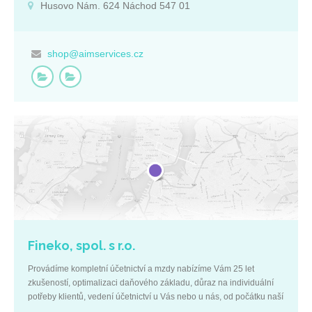
Husovo Nám. 624 Náchod 547 01
překladatelskými a tlumočnickými službami, z polštiny do češtiny, z
angličtiny do polštiny a naopak. Základní údaje: IČ: 27552560 DIČ:
CZ27552560 Královéhradecký kraj Husovo nám. 624 Náchod 547
01
shop@aimservices.cz
Fineko, spol. s r.o.
Provádíme kompletní účetnictví a mzdy nabízíme Vám 25 let
zkušeností, optimalizaci daňového základu, důraz na individuální
potřeby klientů, vedení účetnictví u Vás nebo u nás, od počátku naší
činnosti klademe důraz na individuální potřeby klientů.