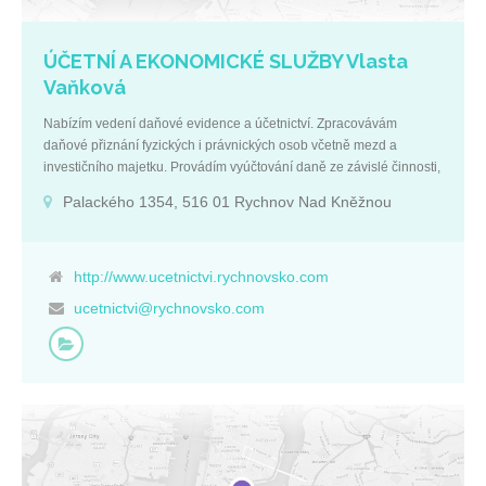
ÚČETNÍ A EKONOMICKÉ SLUŽBY Vlasta
Vaňková
Nabízím vedení daňové evidence a účetnictví. Zpracovávám
daňové přiznání fyzických i právnických osob včetně mezd a
investičního majetku. Provádím vyúčtování daně ze závislé činnosti,
zpracování DPH či přiznání k silniční dani. Další služby: přihlášky a
Palackého 1354, 516 01 Rychnov Nad Kněžnou
odhlášky zaměstnanců přes Portál veřejné správy evidenční listy a
přehledy o platbách přes Portál veřejné správy zpracování
daňového přiznání fyz. i práv. osob zpracování investičního majetku
zpracování mezd vyúčtování daně ze závislé činnosti zpracování
http://www.ucetnictvi.rychnovsko.com
DPH, souhrnné hlášení a přenesená daňová povinnost elektronicky
ucetnictvi@rychnovsko.com
na FÚ přiznání k silniční dani Základní údaje: IČ: 42249970
Palackého 1354, Rychnov nad Kněžnou 516 01