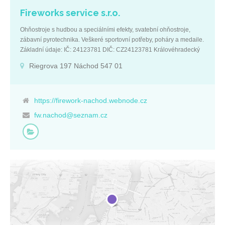
Fireworks service s.r.o.
Ohňostroje s hudbou a speciálními efekty, svatební ohňostroje,
zábavní pyrotechnika. Veškeré sportovní potřeby, poháry a medaile.
Základní údaje: IČ: 24123781 DIČ: CZ24123781 Královéhradecký
kraj Riegrova 197 Náchod 547 01
Riegrova 197 Náchod 547 01
https://firework-nachod.webnode.cz
fw.nachod@seznam.cz