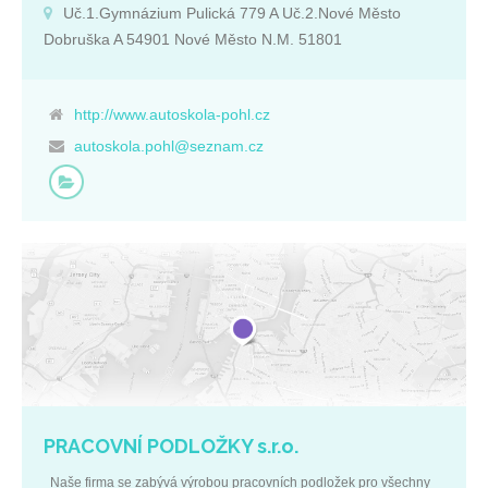
T), autobusové a nákladní dopravy. Zajišťujeme i školení profesní
Uč.1.Gymnázium Pulická 779 A Uč.2.Nové Město
způsobilosti – C, CE, D, DE. Základní údaje: IČ: 13224689 DIČ:
Dobruška A 54901 Nové Město N.M. 51801
CZ531126178 Královéhradecký kraj Uč.1.Gymnázium Pulická 779
a Uč.2.Nové Město Dobruška a 54901 Nové Město n.M. 51801
http://www.autoskola-pohl.cz
autoskola.pohl@seznam.cz
PRACOVNÍ PODLOŽKY s.r.o.
Naše firma se zabývá výrobou pracovních podložek pro všechny