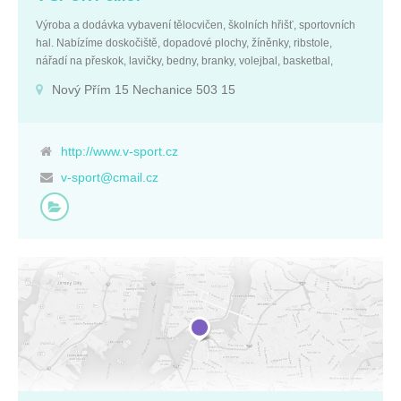
Výroba a dodávka vybavení tělocvičen, školních hřišť, sportovních
hal. Nabízíme doskočiště, dopadové plochy, žíněnky, ribstole,
nářadí na přeskok, lavičky, bedny, branky, volejbal, basketbal,
házená a další. Provádíme opravy sportovního vybavení. Základní
Nový Přím 15 Nechanice 503 15
údaje: IČ: 27497895 DIČ: CZ27497895 Královéhradecký kraj Nový
Přím 15 Nechanice 503 15
http://www.v-sport.cz
v-sport@cmail.cz