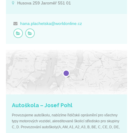
Husova 259 Jaroměř 551 01
Spolupracujeme a jsme schopni zajistit kvalitní služby v oborech
auditu a daňového poradenství tak, aby klient nemusel tyto
jednotlivé služby sám dále vyhledávat. V ceně za vedení účetnictví
je základní účetní a daňové poradenství. Naši zaměstnanci
hana.plachetska@worldonline.cz
procházejí trvalým systémem vzdělávání a máme vždy přehled o
aktuálních změnách v oboru účetnictví a daně. Základní údaje: IČ:
48170895 DIČ: CZ48170895 Husova 259 Jaroměř 551 01
Autoškola – Josef Pohl
Provozujeme autoškolu, nabízíme řidičské oprávnění pro všechny
typy motorových vozidel, akreditované školicí středisko pro skupiny
C, D. Provozování autoškoly(A, AM, A1, A2, A3, B, BE, C, CE, D, DE,