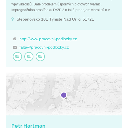
typy vibrolisů. Dále prodejem úsporných plotových tvárnic,
impregnačního prostředku FAZE 3 a také prodejem vibrolisů a v
neposlední řadě forem společnosti Prometal. Základní údaje: IČ:
Štěpánovsko 101 Týniště Nad Orlicí 51721
27504166 DIČ: CZ27504166 Královéhradecký kraj Štěpánovsko
101 Týniště nad Orlicí 51721
http://www.pracovni-podlozky.cz
falta@pracovni-podlozky.cz
Petr Hartman