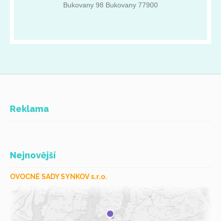
MTD, Honda, Vari, Dakr, Seco Group, Brigss & Stratton. Základní
Bukovany 98 Bukovany 77900
údaje: IČ: 64613003 DIČ: CZ64613003 Olomoucký kraj
Bukovany 98 Bukovany 77900
Reklama
Nejnovější
OVOCNÉ SADY SYNKOV s.r.o.