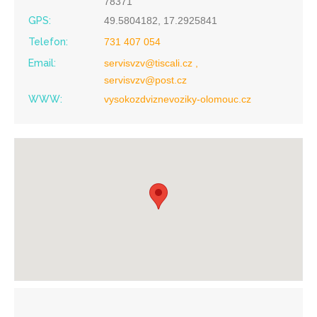
78371
GPS:
49.5804182, 17.2925841
Telefon:
731 407 054
Email:
servisvzv@tiscali.cz ,
servisvzv@post.cz
WWW:
vysokozdviznevoziky-olomouc.cz