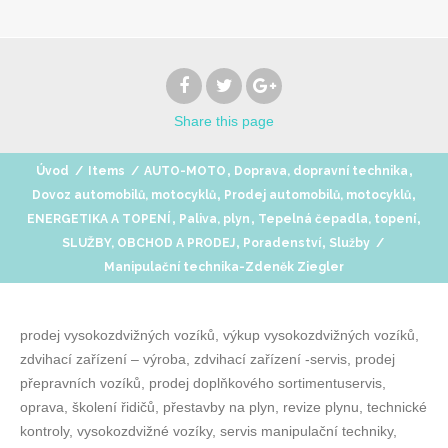
Share
this page
,
,
Úvod
/
Items
/
AUTO-MOTO
Doprava, dopravní technika
,
,
Dovoz automobilů, motocyklů
Prodej automobilů, motocyklů
,
,
,
ENERGETIKA A TOPENÍ
Paliva, plyn
Tepelná čepadla, topení
,
,
SLUŽBY, OBCHOD A PRODEJ
Poradenství
Služby
/
Manipulační technika-Zdeněk Ziegler
prodej vysokozdvižných vozíků, výkup vysokozdvižných vozíků,
zdvihací zařízení – výroba, zdvihací zařízení -servis, prodej
přepravních vozíků, prodej doplňkového sortimentuservis,
oprava, školení řidičů, přestavby na plyn, revize plynu, technické
kontroly, vysokozdvižné vozíky, servis manipulační techniky,