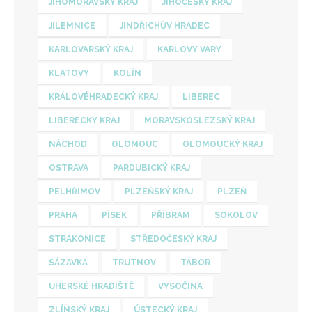
JIHOMORAVSKÝ KRAJ
JIHOČESKÝ KRAJ
JILEMNICE
JINDŘICHŮV HRADEC
KARLOVARSKÝ KRAJ
KARLOVY VARY
KLATOVY
KOLÍN
KRÁLOVÉHRADECKÝ KRAJ
LIBEREC
LIBERECKÝ KRAJ
MORAVSKOSLEZSKÝ KRAJ
NÁCHOD
OLOMOUC
OLOMOUCKÝ KRAJ
OSTRAVA
PARDUBICKÝ KRAJ
PELHŘIMOV
PLZEŇSKÝ KRAJ
PLZEŇ
PRAHA
PÍSEK
PŘÍBRAM
SOKOLOV
STRAKONICE
STŘEDOČESKÝ KRAJ
SÁZAVKA
TRUTNOV
TÁBOR
UHERSKÉ HRADIŠTĚ
VYSOČINA
ZLÍNSKÝ KRAJ
ÚSTECKÝ KRAJ