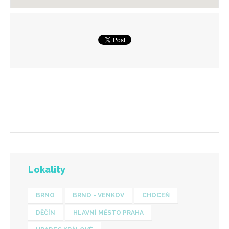
Lokality
BRNO
BRNO - VENKOV
CHOCEŇ
DĚČÍN
HLAVNÍ MĚSTO PRAHA