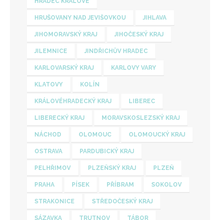
HRADEC KRÁLOVÉ
HRUŠOVANY NAD JEVIŠOVKOU
JIHLAVA
JIHOMORAVSKÝ KRAJ
JIHOČESKÝ KRAJ
JILEMNICE
JINDŘICHŮV HRADEC
KARLOVARSKÝ KRAJ
KARLOVY VARY
KLATOVY
KOLÍN
KRÁLOVÉHRADECKÝ KRAJ
LIBEREC
LIBERECKÝ KRAJ
MORAVSKOSLEZSKÝ KRAJ
NÁCHOD
OLOMOUC
OLOMOUCKÝ KRAJ
OSTRAVA
PARDUBICKÝ KRAJ
PELHŘIMOV
PLZEŇSKÝ KRAJ
PLZEŇ
PRAHA
PÍSEK
PŘÍBRAM
SOKOLOV
STRAKONICE
STŘEDOČESKÝ KRAJ
SÁZAVKA
TRUTNOV
TÁBOR