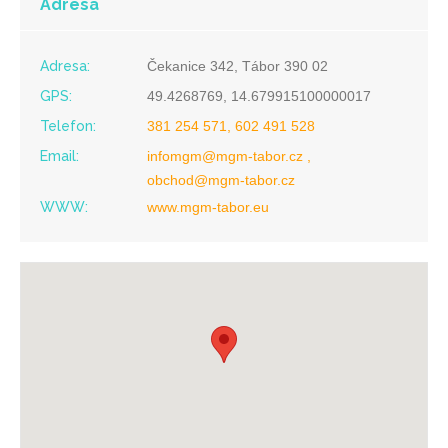
Adresa
Adresa:
Čekanice 342, Tábor 390 02
GPS:
49.4268769, 14.679915100000017
Telefon:
381 254 571, 602 491 528
Email:
infomgm@mgm-tabor.cz ,
obchod@mgm-tabor.cz
WWW:
www.mgm-tabor.eu