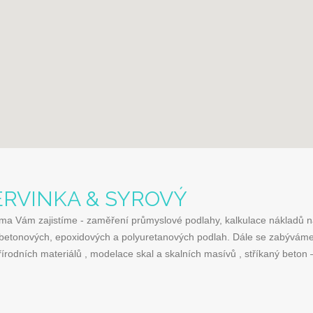
RVINKA & SYROVÝ
ma Vám zajistíme - zaměření průmyslové podlahy, kalkulace nákladů 
h, betonových, epoxidových a polyuretanových podlah. Dále se zabývám
řírodních materiálů , modelace skal a skalních masívů , stříkaný beton 