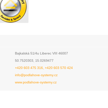
Bajkalská 51/4u Liberec VIII 46007
50.7520303, 15.0269477
+420 603 475 316, +420 603 570 424
info@podlahove-systemy.cz
www.podlahove-systemy.cz