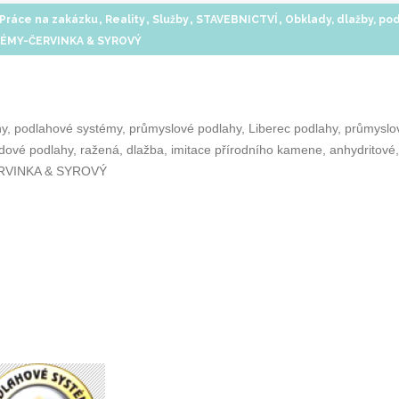
,
,
,
,
Práce na zakázku
Reality
Služby
STAVEBNICTVÍ
Obklady, dlažby, po
ÉMY-ČERVINKA & SYROVÝ
ahy, podlahové systémy, průmyslové podlahy, Liberec podlahy, průmyslo
idové podlahy, ražená, dlažba, imitace přírodního kamene, anhydritové,
ERVINKA & SYROVÝ