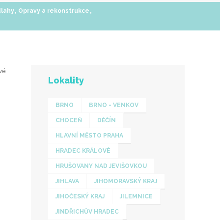
,
,
dlahy
Opravy a rekonstrukce
vé
Lokality
BRNO
BRNO - VENKOV
CHOCEŇ
DĚČÍN
HLAVNÍ MĚSTO PRAHA
HRADEC KRÁLOVÉ
HRUŠOVANY NAD JEVIŠOVKOU
JIHLAVA
JIHOMORAVSKÝ KRAJ
JIHOČESKÝ KRAJ
JILEMNICE
JINDŘICHŮV HRADEC