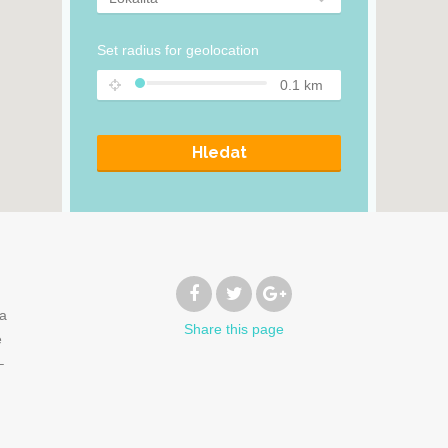
Set radius for geolocation
0.1
km
Hledat
na
Share
this page
e
–