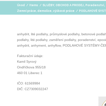
,
,
Úvod
/
Items
/
SLUŽBY, OBCHOD A PRODEJ
Poradenství
Zemní práce, demolice, výškové práce
/
PODLAHOVÉ SYST
anhydrit, lité podlahy, průmyslové podlahy, betonové podl
podlahy, lité podlahy, zaměření podlahy, poradenství, epox
anhydrit, anhyment, anhyflow, PODLAHOVÉ SYSTÉMY-Č
Fakturační údaje:
Kamil Syrový
Ondříčkova 955/18
460 01 Liberec 1
IČO: 61569984
DIČ: CZ7309032247