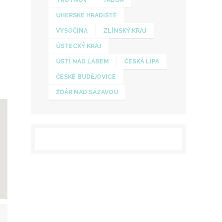
TRUTNOV
TÁBOR
UHERSKÉ HRADIŠTĚ
VYSOČINA
ZLÍNSKÝ KRAJ
ÚSTECKÝ KRAJ
ÚSTÍ NAD LABEM
ČESKÁ LÍPA
ČESKÉ BUDĚJOVICE
ŽĎÁR NAD SÁZAVOU