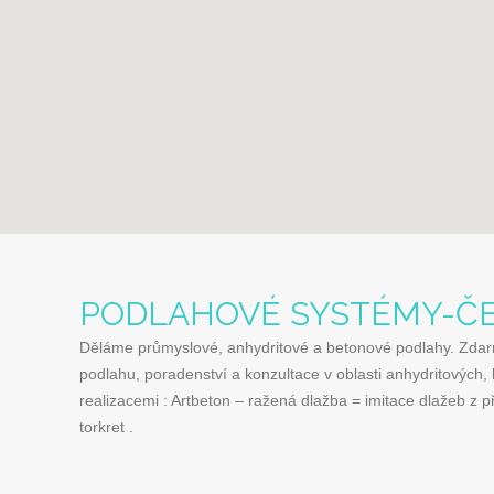
PODLAHOVÉ SYSTÉMY-ČE
Děláme průmyslové, anhydritové a betonové podlahy. Zdar
podlahu, poradenství a konzultace v oblasti anhydritovýc
realizacemi : Artbeton – ražená dlažba = imitace dlažeb z p
torkret .