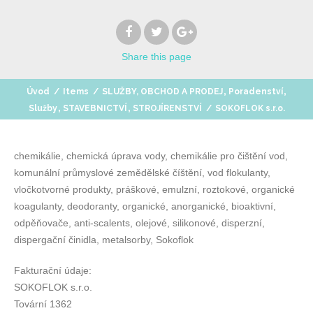
Share
this page
,
,
Úvod
/
Items
/
SLUŽBY, OBCHOD A PRODEJ
Poradenství
,
,
Služby
STAVEBNICTVÍ
STROJÍRENSTVÍ
/
SOKOFLOK s.r.o.
chemikálie, chemická úprava vody, chemikálie pro čištění vod,
komunální průmyslové zemědělské číštění, vod flokulanty,
vločkotvorné produkty, práškové, emulzní, roztokové, organické
koagulanty, deodoranty, organické, anorganické, bioaktivní,
odpěňovače, anti-scalents, olejové, silikonové, disperzní,
dispergační činidla, metalsorby, Sokoflok
Fakturační údaje:
SOKOFLOK s.r.o.
Tovární 1362